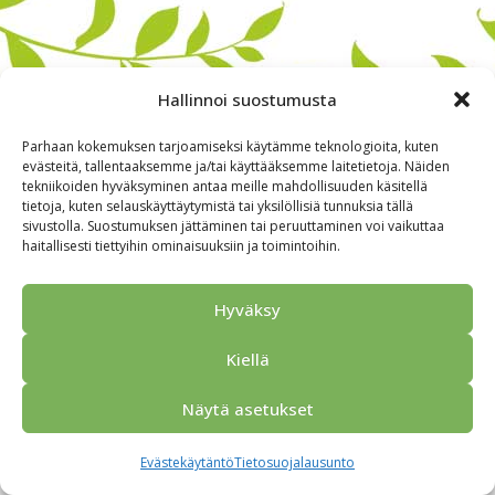
Hallinnoi suostumusta
Parhaan kokemuksen tarjoamiseksi käytämme teknologioita, kuten
evästeitä, tallentaaksemme ja/tai käyttääksemme laitetietoja. Näiden
tekniikoiden hyväksyminen antaa meille mahdollisuuden käsitellä
tietoja, kuten selauskäyttäytymistä tai yksilöllisiä tunnuksia tällä
sivustolla. Suostumuksen jättäminen tai peruuttaminen voi vaikuttaa
haitallisesti tiettyihin ominaisuuksiin ja toimintoihin.
Alkuun
Ryhmille
Kokous & Ohjelmat
Opastukset
Yhteistyökumppanit
Tarjouspyyntö
Anna palautetta
Hyväksy
Yhteystiedot
Tietosuojaseloste
© 2026 Porvoo Tours - matkanjärjestäjä / FPW
Kiellä
Näytä asetukset
Evästekäytäntö
Tietosuojalausunto