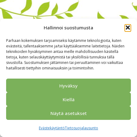
Hallinnoi suostumusta
Parhaan kokemuksen tarjoamiseksi käytämme teknologioita, kuten
evästeitä, tallentaaksemme ja/tai käyttääksemme laitetietoja. Näiden
tekniikoiden hyväksyminen antaa meille mahdollisuuden käsitellä
tietoja, kuten selauskäyttäytymistä tai yksilöllisiä tunnuksia tällä
sivustolla. Suostumuksen jättäminen tai peruuttaminen voi vaikuttaa
haitallisesti tiettyihin ominaisuuksiin ja toimintoihin.
Alkuun
Ryhmille
Kokous & Ohjelmat
Opastukset
Yhteistyökumppanit
Tarjouspyyntö
Anna palautetta
Hyväksy
Yhteystiedot
Tietosuojaseloste
© 2026 Porvoo Tours - matkanjärjestäjä / FPW
Kiellä
Näytä asetukset
Evästekäytäntö
Tietosuojalausunto