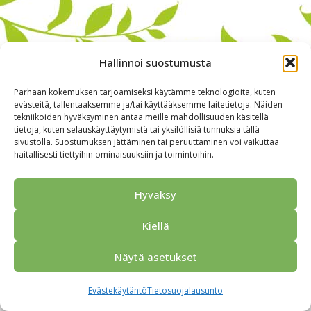
Hallinnoi suostumusta
Parhaan kokemuksen tarjoamiseksi käytämme teknologioita, kuten
evästeitä, tallentaaksemme ja/tai käyttääksemme laitetietoja. Näiden
tekniikoiden hyväksyminen antaa meille mahdollisuuden käsitellä
tietoja, kuten selauskäyttäytymistä tai yksilöllisiä tunnuksia tällä
sivustolla. Suostumuksen jättäminen tai peruuttaminen voi vaikuttaa
haitallisesti tiettyihin ominaisuuksiin ja toimintoihin.
Alkuun
Ryhmille
Kokous & Ohjelmat
Opastukset
Yhteistyökumppanit
Tarjouspyyntö
Anna palautetta
Hyväksy
Yhteystiedot
Tietosuojaseloste
© 2026 Porvoo Tours - matkanjärjestäjä / FPW
Kiellä
Näytä asetukset
Evästekäytäntö
Tietosuojalausunto