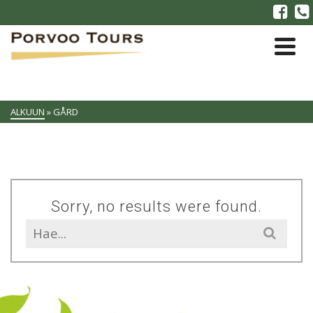
ALKUUN
»
GÅRD
Sorry, no results were found.
Search
for: