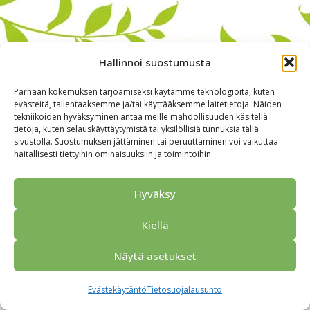
Hallinnoi suostumusta
Parhaan kokemuksen tarjoamiseksi käytämme teknologioita, kuten
evästeitä, tallentaaksemme ja/tai käyttääksemme laitetietoja. Näiden
tekniikoiden hyväksyminen antaa meille mahdollisuuden käsitellä
tietoja, kuten selauskäyttäytymistä tai yksilöllisiä tunnuksia tällä
sivustolla. Suostumuksen jättäminen tai peruuttaminen voi vaikuttaa
haitallisesti tiettyihin ominaisuuksiin ja toimintoihin.
Alkuun
Ryhmille
Kokous & Ohjelmat
Opastukset
Yhteistyökumppanit
Tarjouspyyntö
Anna palautetta
Hyväksy
Yhteystiedot
Tietosuojaseloste
© 2026 Porvoo Tours - matkanjärjestäjä / FPW
Kiellä
Näytä asetukset
Evästekäytäntö
Tietosuojalausunto