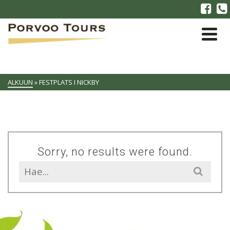
ALKUUN
»
FESTPLATS I NICKBY
Sorry, no results were found.
Search
for: