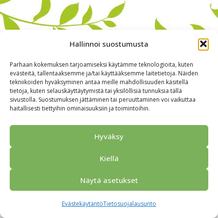
Hallinnoi suostumusta
Parhaan kokemuksen tarjoamiseksi käytämme teknologioita, kuten
evästeitä, tallentaaksemme ja/tai käyttääksemme laitetietoja. Näiden
tekniikoiden hyväksyminen antaa meille mahdollisuuden käsitellä
tietoja, kuten selauskäyttäytymistä tai yksilöllisiä tunnuksia tällä
sivustolla. Suostumuksen jättäminen tai peruuttaminen voi vaikuttaa
haitallisesti tiettyihin ominaisuuksiin ja toimintoihin.
Alkuun
Ryhmille
Kokous & Ohjelmat
Opastukset
Yhteistyökumppanit
Tarjouspyyntö
Anna palautetta
Hyväksy
Yhteystiedot
Tietosuojaseloste
© 2026 Porvoo Tours - matkanjärjestäjä / FPW
Kiellä
Näytä asetukset
Evästekäytäntö
Tietosuojalausunto