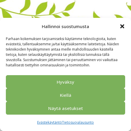
Hallinnoi suostumusta
Parhaan kokemuksen tarjoamiseksi käytämme teknologioita, kuten
evästeitä, tallentaaksemme ja/tai käyttääksemme laitetietoja. Näiden
tekniikoiden hyväksyminen antaa meille mahdollisuuden käsitellä
tietoja, kuten selauskäyttäytymistä tai yksilöllisiä tunnuksia tällä
sivustolla. Suostumuksen jättäminen tai peruuttaminen voi vaikuttaa
haitallisesti tiettyihin ominaisuuksiin ja toimintoihin.
Alkuun
Ryhmille
Kokous & Ohjelmat
Opastukset
Yhteistyökumppanit
Tarjouspyyntö
Anna palautetta
Hyväksy
Yhteystiedot
Tietosuojaseloste
© 2026 Porvoo Tours - matkanjärjestäjä / FPW
Kiellä
Näytä asetukset
Evästekäytäntö
Tietosuojalausunto