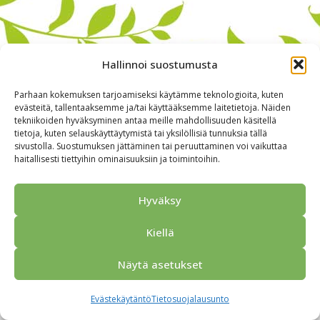
Hallinnoi suostumusta
Parhaan kokemuksen tarjoamiseksi käytämme teknologioita, kuten
evästeitä, tallentaaksemme ja/tai käyttääksemme laitetietoja. Näiden
tekniikoiden hyväksyminen antaa meille mahdollisuuden käsitellä
tietoja, kuten selauskäyttäytymistä tai yksilöllisiä tunnuksia tällä
sivustolla. Suostumuksen jättäminen tai peruuttaminen voi vaikuttaa
haitallisesti tiettyihin ominaisuuksiin ja toimintoihin.
Alkuun
Ryhmille
Kokous & Ohjelmat
Opastukset
Yhteistyökumppanit
Tarjouspyyntö
Anna palautetta
Hyväksy
Yhteystiedot
Tietosuojaseloste
© 2026 Porvoo Tours - matkanjärjestäjä / FPW
Kiellä
Näytä asetukset
Evästekäytäntö
Tietosuojalausunto