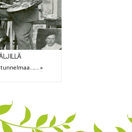
ÄLJILLÄ
anotunnelmaa……
»