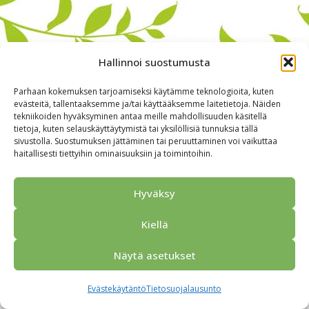
Hallinnoi suostumusta
Parhaan kokemuksen tarjoamiseksi käytämme teknologioita, kuten
evästeitä, tallentaaksemme ja/tai käyttääksemme laitetietoja. Näiden
tekniikoiden hyväksyminen antaa meille mahdollisuuden käsitellä
tietoja, kuten selauskäyttäytymistä tai yksilöllisiä tunnuksia tällä
sivustolla. Suostumuksen jättäminen tai peruuttaminen voi vaikuttaa
haitallisesti tiettyihin ominaisuuksiin ja toimintoihin.
Alkuun
Ryhmille
Kokous & Ohjelmat
Opastukset
Yhteistyökumppanit
Tarjouspyyntö
Anna palautetta
Hyväksy
Yhteystiedot
Tietosuojaseloste
© 2026 Porvoo Tours - matkanjärjestäjä / FPW
Kiellä
Näytä asetukset
Evästekäytäntö
Tietosuojalausunto