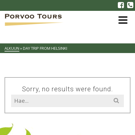
ALKUUN
»
DAY TRIP FROM HELSINKI
Sorry, no results were found.
Search
for: