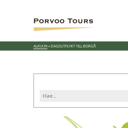
ALKUUN
»
DAGSUTFLYKT TILL BORGÅ
Search
for: