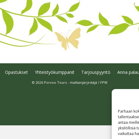
Opastukset
Yhteistyökumppanit
Tarjouspyyntö
Anna palau
© 2026 Porvoo Tours - matkanjärjestäjä / FPW
Parhaan kok
tallentaaks
antaa meille
yksilöllisiä
vaikuttaa hai