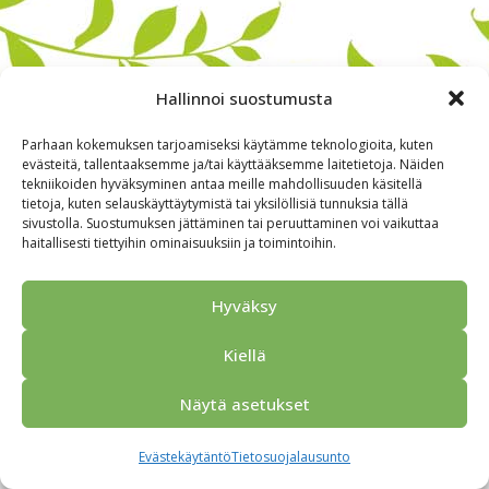
Hallinnoi suostumusta
Parhaan kokemuksen tarjoamiseksi käytämme teknologioita, kuten
evästeitä, tallentaaksemme ja/tai käyttääksemme laitetietoja. Näiden
tekniikoiden hyväksyminen antaa meille mahdollisuuden käsitellä
tietoja, kuten selauskäyttäytymistä tai yksilöllisiä tunnuksia tällä
sivustolla. Suostumuksen jättäminen tai peruuttaminen voi vaikuttaa
haitallisesti tiettyihin ominaisuuksiin ja toimintoihin.
Alkuun
Ryhmille
Kokous & Ohjelmat
Opastukset
Yhteistyökumppanit
Tarjouspyyntö
Anna palautetta
Hyväksy
Yhteystiedot
Tietosuojaseloste
© 2026 Porvoo Tours - matkanjärjestäjä / FPW
Kiellä
Näytä asetukset
Evästekäytäntö
Tietosuojalausunto