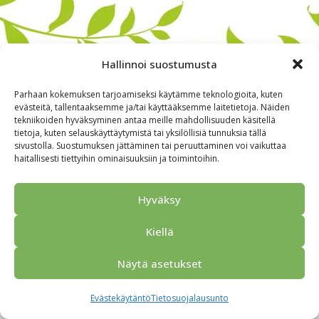
Hallinnoi suostumusta
Parhaan kokemuksen tarjoamiseksi käytämme teknologioita, kuten
evästeitä, tallentaaksemme ja/tai käyttääksemme laitetietoja. Näiden
tekniikoiden hyväksyminen antaa meille mahdollisuuden käsitellä
tietoja, kuten selauskäyttäytymistä tai yksilöllisiä tunnuksia tällä
sivustolla. Suostumuksen jättäminen tai peruuttaminen voi vaikuttaa
haitallisesti tiettyihin ominaisuuksiin ja toimintoihin.
Alkuun
Ryhmille
Kokous & Ohjelmat
Opastukset
Yhteistyökumppanit
Tarjouspyyntö
Anna palautetta
Hyväksy
Yhteystiedot
Tietosuojaseloste
© 2026 Porvoo Tours - matkanjärjestäjä / FPW
Kiellä
Näytä asetukset
Evästekäytäntö
Tietosuojalausunto