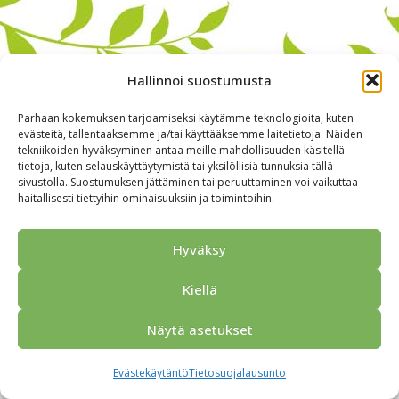
Hallinnoi suostumusta
Parhaan kokemuksen tarjoamiseksi käytämme teknologioita, kuten
evästeitä, tallentaaksemme ja/tai käyttääksemme laitetietoja. Näiden
tekniikoiden hyväksyminen antaa meille mahdollisuuden käsitellä
tietoja, kuten selauskäyttäytymistä tai yksilöllisiä tunnuksia tällä
sivustolla. Suostumuksen jättäminen tai peruuttaminen voi vaikuttaa
haitallisesti tiettyihin ominaisuuksiin ja toimintoihin.
Alkuun
Ryhmille
Kokous & Ohjelmat
Opastukset
Yhteistyökumppanit
Tarjouspyyntö
Anna palautetta
Hyväksy
Yhteystiedot
Tietosuojaseloste
© 2026 Porvoo Tours - matkanjärjestäjä / FPW
Kiellä
Näytä asetukset
Evästekäytäntö
Tietosuojalausunto