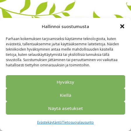
Hallinnoi suostumusta
Parhaan kokemuksen tarjoamiseksi käytämme teknologioita, kuten
evästeitä, tallentaaksemme ja/tai käyttääksemme laitetietoja. Näiden
tekniikoiden hyväksyminen antaa meille mahdollisuuden käsitellä
tietoja, kuten selauskäyttäytymistä tai yksilöllisiä tunnuksia tällä
sivustolla. Suostumuksen jättäminen tai peruuttaminen voi vaikuttaa
haitallisesti tiettyihin ominaisuuksiin ja toimintoihin.
Alkuun
Ryhmille
Kokous & Ohjelmat
Opastukset
Yhteistyökumppanit
Tarjouspyyntö
Anna palautetta
Hyväksy
Yhteystiedot
Tietosuojaseloste
© 2026 Porvoo Tours - matkanjärjestäjä / FPW
Kiellä
Näytä asetukset
Evästekäytäntö
Tietosuojalausunto