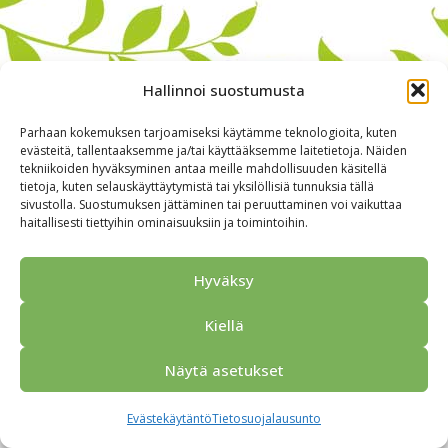
Hallinnoi suostumusta
Parhaan kokemuksen tarjoamiseksi käytämme teknologioita, kuten
evästeitä, tallentaaksemme ja/tai käyttääksemme laitetietoja. Näiden
tekniikoiden hyväksyminen antaa meille mahdollisuuden käsitellä
tietoja, kuten selauskäyttäytymistä tai yksilöllisiä tunnuksia tällä
sivustolla. Suostumuksen jättäminen tai peruuttaminen voi vaikuttaa
haitallisesti tiettyihin ominaisuuksiin ja toimintoihin.
Alkuun
Ryhmille
Kokous & Ohjelmat
Opastukset
Yhteistyökumppanit
Tarjouspyyntö
Anna palautetta
Hyväksy
Yhteystiedot
Tietosuojaseloste
© 2026 Porvoo Tours - matkanjärjestäjä / FPW
Kiellä
Näytä asetukset
Evästekäytäntö
Tietosuojalausunto