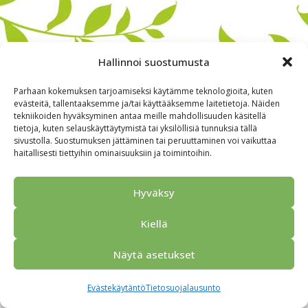
Hallinnoi suostumusta
Parhaan kokemuksen tarjoamiseksi käytämme teknologioita, kuten
evästeitä, tallentaaksemme ja/tai käyttääksemme laitetietoja. Näiden
tekniikoiden hyväksyminen antaa meille mahdollisuuden käsitellä
tietoja, kuten selauskäyttäytymistä tai yksilöllisiä tunnuksia tällä
sivustolla. Suostumuksen jättäminen tai peruuttaminen voi vaikuttaa
haitallisesti tiettyihin ominaisuuksiin ja toimintoihin.
Alkuun
Ryhmille
Kokous & Ohjelmat
Opastukset
Yhteistyökumppanit
Tarjouspyyntö
Anna palautetta
Hyväksy
Yhteystiedot
Tietosuojaseloste
© 2026 Porvoo Tours - matkanjärjestäjä / FPW
Kiellä
Näytä asetukset
Evästekäytäntö
Tietosuojalausunto