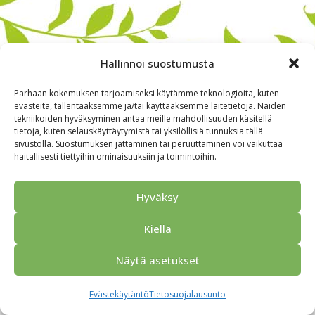
Hallinnoi suostumusta
Parhaan kokemuksen tarjoamiseksi käytämme teknologioita, kuten
evästeitä, tallentaaksemme ja/tai käyttääksemme laitetietoja. Näiden
tekniikoiden hyväksyminen antaa meille mahdollisuuden käsitellä
tietoja, kuten selauskäyttäytymistä tai yksilöllisiä tunnuksia tällä
sivustolla. Suostumuksen jättäminen tai peruuttaminen voi vaikuttaa
haitallisesti tiettyihin ominaisuuksiin ja toimintoihin.
Alkuun
Ryhmille
Kokous & Ohjelmat
Opastukset
Yhteistyökumppanit
Tarjouspyyntö
Anna palautetta
Hyväksy
Yhteystiedot
Tietosuojaseloste
© 2026 Porvoo Tours - matkanjärjestäjä / FPW
Kiellä
Näytä asetukset
Evästekäytäntö
Tietosuojalausunto