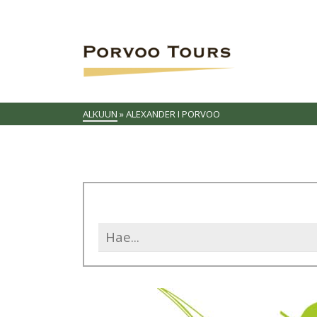
ALKUUN
»
ALEXANDER I PORVOO
Search
for: