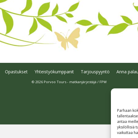
Opastukset
Yhteistyökumppanit
Tarjouspyyntö
Anna palau
© 2026 Porvoo Tours - matkanjärjestäjä / FPW
Parhaan kok
tallentaaks
antaa meille
yksilöllisiä
vaikuttaa hai