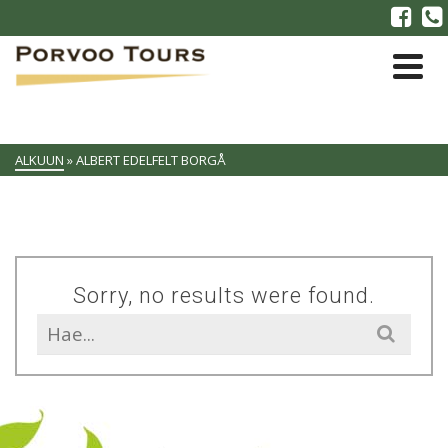
ALKUUN
»
ALBERT EDELFELT BORGÅ
Sorry, no results were found.
Search
for: