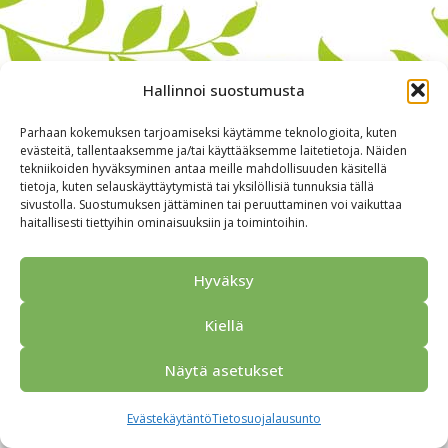
Hallinnoi suostumusta
Parhaan kokemuksen tarjoamiseksi käytämme teknologioita, kuten
evästeitä, tallentaaksemme ja/tai käyttääksemme laitetietoja. Näiden
tekniikoiden hyväksyminen antaa meille mahdollisuuden käsitellä
tietoja, kuten selauskäyttäytymistä tai yksilöllisiä tunnuksia tällä
sivustolla. Suostumuksen jättäminen tai peruuttaminen voi vaikuttaa
haitallisesti tiettyihin ominaisuuksiin ja toimintoihin.
Alkuun
Ryhmille
Kokous & Ohjelmat
Opastukset
Yhteistyökumppanit
Tarjouspyyntö
Anna palautetta
Hyväksy
Yhteystiedot
Tietosuojaseloste
© 2026 Porvoo Tours - matkanjärjestäjä / FPW
Kiellä
Näytä asetukset
Evästekäytäntö
Tietosuojalausunto