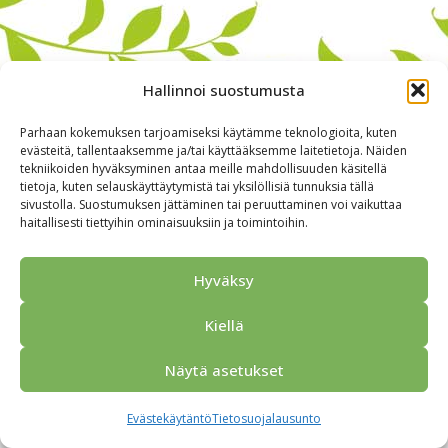
Hallinnoi suostumusta
Parhaan kokemuksen tarjoamiseksi käytämme teknologioita, kuten
evästeitä, tallentaaksemme ja/tai käyttääksemme laitetietoja. Näiden
tekniikoiden hyväksyminen antaa meille mahdollisuuden käsitellä
tietoja, kuten selauskäyttäytymistä tai yksilöllisiä tunnuksia tällä
sivustolla. Suostumuksen jättäminen tai peruuttaminen voi vaikuttaa
haitallisesti tiettyihin ominaisuuksiin ja toimintoihin.
Alkuun
Ryhmille
Kokous & Ohjelmat
Opastukset
Yhteistyökumppanit
Tarjouspyyntö
Anna palautetta
Hyväksy
Yhteystiedot
Tietosuojaseloste
© 2026 Porvoo Tours - matkanjärjestäjä / FPW
Kiellä
Näytä asetukset
Evästekäytäntö
Tietosuojalausunto