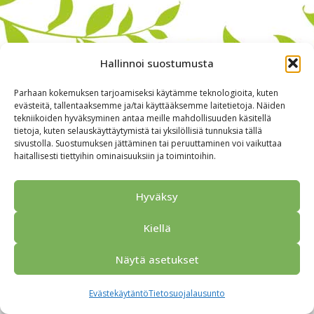
Hallinnoi suostumusta
Parhaan kokemuksen tarjoamiseksi käytämme teknologioita, kuten
evästeitä, tallentaaksemme ja/tai käyttääksemme laitetietoja. Näiden
tekniikoiden hyväksyminen antaa meille mahdollisuuden käsitellä
tietoja, kuten selauskäyttäytymistä tai yksilöllisiä tunnuksia tällä
sivustolla. Suostumuksen jättäminen tai peruuttaminen voi vaikuttaa
haitallisesti tiettyihin ominaisuuksiin ja toimintoihin.
Alkuun
Ryhmille
Kokous & Ohjelmat
Opastukset
Yhteistyökumppanit
Tarjouspyyntö
Anna palautetta
Hyväksy
Yhteystiedot
Tietosuojaseloste
© 2026 Porvoo Tours - matkanjärjestäjä / FPW
Kiellä
Näytä asetukset
Evästekäytäntö
Tietosuojalausunto