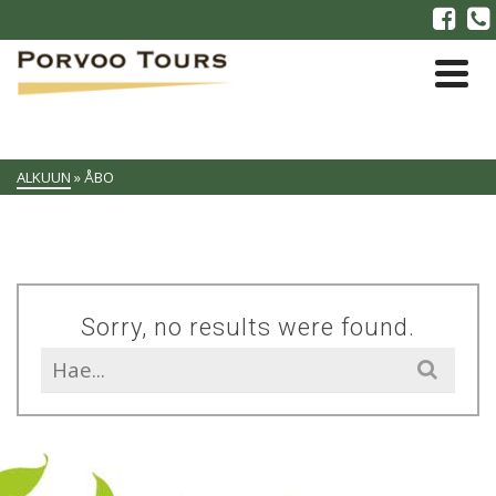
ALKUUN
»
ÅBO
Sorry, no results were found.
Search
for: