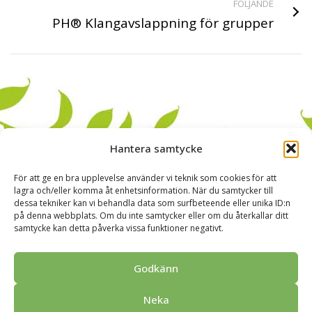
FÖLJANDE
PH® Klangavslappning för grupper
Hantera samtycke
För att ge en bra upplevelse använder vi teknik som cookies för att
lagra och/eller komma åt enhetsinformation. När du samtycker till
dessa tekniker kan vi behandla data som surfbeteende eller unika ID:n
på denna webbplats. Om du inte samtycker eller om du återkallar ditt
samtycke kan detta påverka vissa funktioner negativt.
Till start
Grupper
Samarbetspartner
Begär offert
Godkänn
Ge respons
Kontaktuppgifter
Dataskyddsredogörelse
Neka
Möte & Program
Tillgänglighet
Guidningar