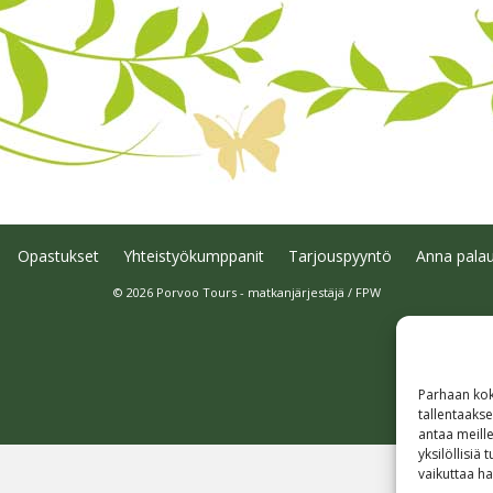
Opastukset
Yhteistyökumppanit
Tarjouspyyntö
Anna palau
© 2026 Porvoo Tours - matkanjärjestäjä / FPW
Parhaan kok
tallentaaks
antaa meille
yksilöllisiä
vaikuttaa hai