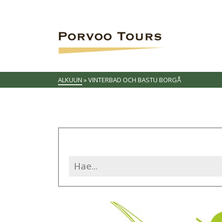
ALKUUN
»
VINTERBAD OCH BASTU BORGÅ
Search
for: