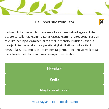
Hallinnoi suostumusta
Parhaan kokemuksen tarjoamiseksi käytämme teknologioita, kuten
evästeitä, tallentaaksemme ja/tai käyttääksemme laitetietoja. Näiden
tekniikoiden hyväksyminen antaa meille mahdollisuuden käsitellä
tietoja, kuten selauskäyttäytymistä tai yksilöllisiä tunnuksia tällä
sivustolla. Suostumuksen jättäminen tai peruuttaminen voi vaikuttaa
haitallisesti tiettyihin ominaisuuksiin ja toimintoihin.
Alkuun
Ryhmille
Kokous & Ohjelmat
Opastukset
Yhteistyökumppanit
Tarjouspyyntö
Anna palautetta
Hyväksy
Yhteystiedot
Tietosuojaseloste
© 2026 Porvoo Tours - matkanjärjestäjä / FPW
Kiellä
Näytä asetukset
Evästekäytäntö
Tietosuojalausunto