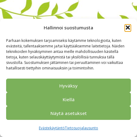
Hallinnoi suostumusta
Parhaan kokemuksen tarjoamiseksi käytämme teknologioita, kuten
evästeitä, tallentaaksemme ja/tai käyttääksemme laitetietoja. Näiden
tekniikoiden hyväksyminen antaa meille mahdollisuuden käsitellä
tietoja, kuten selauskäyttäytymistä tai yksilöllisiä tunnuksia tällä
sivustolla. Suostumuksen jättäminen tai peruuttaminen voi vaikuttaa
haitallisesti tiettyihin ominaisuuksiin ja toimintoihin.
Alkuun
Ryhmille
Kokous & Ohjelmat
Opastukset
Yhteistyökumppanit
Tarjouspyyntö
Anna palautetta
Hyväksy
Yhteystiedot
Tietosuojaseloste
© 2026 Porvoo Tours - matkanjärjestäjä / FPW
Kiellä
Näytä asetukset
Evästekäytäntö
Tietosuojalausunto