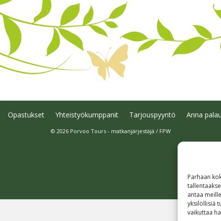
Opastukset
Yhteistyökumppanit
Tarjouspyyntö
Anna palau
© 2026 Porvoo Tours - matkanjärjestäjä / FPW
Parhaan kok
tallentaaks
antaa meille
yksilöllisiä
vaikuttaa hai