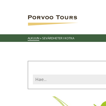
ALKUUN
»
SEVÄRDHETER I KOTKA
Search
for: