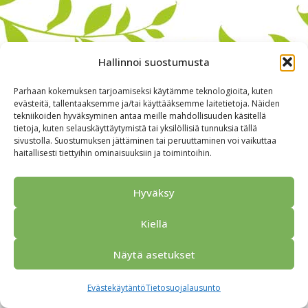
Hallinnoi suostumusta
Parhaan kokemuksen tarjoamiseksi käytämme teknologioita, kuten
evästeitä, tallentaaksemme ja/tai käyttääksemme laitetietoja. Näiden
tekniikoiden hyväksyminen antaa meille mahdollisuuden käsitellä
tietoja, kuten selauskäyttäytymistä tai yksilöllisiä tunnuksia tällä
sivustolla. Suostumuksen jättäminen tai peruuttaminen voi vaikuttaa
haitallisesti tiettyihin ominaisuuksiin ja toimintoihin.
Alkuun
Ryhmille
Kokous & Ohjelmat
Opastukset
Yhteistyökumppanit
Tarjouspyyntö
Anna palautetta
Hyväksy
Yhteystiedot
Tietosuojaseloste
© 2026 Porvoo Tours - matkanjärjestäjä / FPW
Kiellä
Näytä asetukset
Evästekäytäntö
Tietosuojalausunto