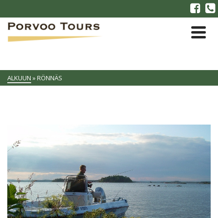
ALKUUN
»
RÖNNÄS