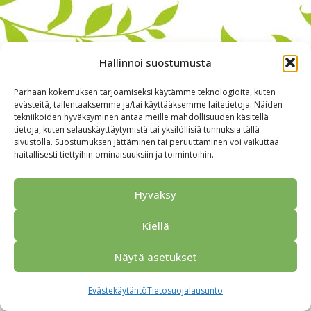
Hallinnoi suostumusta
Parhaan kokemuksen tarjoamiseksi käytämme teknologioita, kuten
evästeitä, tallentaaksemme ja/tai käyttääksemme laitetietoja. Näiden
tekniikoiden hyväksyminen antaa meille mahdollisuuden käsitellä
tietoja, kuten selauskäyttäytymistä tai yksilöllisiä tunnuksia tällä
sivustolla. Suostumuksen jättäminen tai peruuttaminen voi vaikuttaa
haitallisesti tiettyihin ominaisuuksiin ja toimintoihin.
Alkuun
Ryhmille
Kokous & Ohjelmat
Opastukset
Yhteistyökumppanit
Tarjouspyyntö
Anna palautetta
Hyväksy
Yhteystiedot
Tietosuojaseloste
© 2026 Porvoo Tours - matkanjärjestäjä / FPW
Kiellä
Näytä asetukset
Evästekäytäntö
Tietosuojalausunto