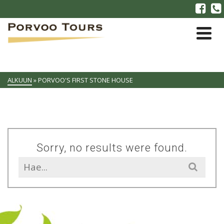
ALKUUN
»
PORVOO'S FIRST STONE HOUSE
Sorry, no results were found.
Search
for: