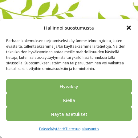
Hallinnoi suostumusta
Parhaan kokemuksen tarjoamiseksi käytämme teknologioita, kuten
evästeitä, tallentaaksemme ja/tai käyttääksemme laitetietoja. Näiden
tekniikoiden hyväksyminen antaa meille mahdollisuuden käsitellä
tietoja, kuten selauskäyttäytymistä tai yksilöllisiä tunnuksia tällä
sivustolla. Suostumuksen jättäminen tai peruuttaminen voi vaikuttaa
haitallisesti tiettyihin ominaisuuksiin ja toimintoihin.
Alkuun
Ryhmille
Kokous & Ohjelmat
Opastukset
Yhteistyökumppanit
Tarjouspyyntö
Anna palautetta
Hyväksy
Yhteystiedot
Tietosuojaseloste
© 2026 Porvoo Tours - matkanjärjestäjä / FPW
Kiellä
Näytä asetukset
Evästekäytäntö
Tietosuojalausunto