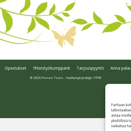
Opastukset
Yhteistyökumppanit
Tarjouspyyntö
Anna palau
© 2026 Porvoo Tours - matkanjärjestäjä / FPW
Parhaan kok
tallentaaks
antaa meille
yksilöllisiä
vaikuttaa hai