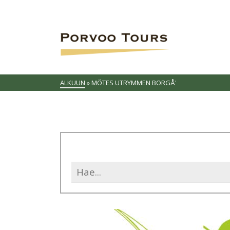
ALKUUN
»
MÖTES UTRYMMEN BORGÅ'
Search
for: