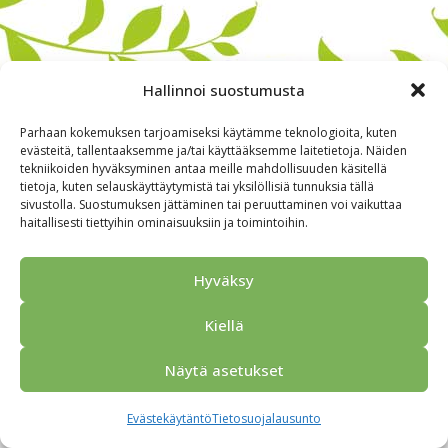
Hallinnoi suostumusta
Parhaan kokemuksen tarjoamiseksi käytämme teknologioita, kuten
evästeitä, tallentaaksemme ja/tai käyttääksemme laitetietoja. Näiden
tekniikoiden hyväksyminen antaa meille mahdollisuuden käsitellä
tietoja, kuten selauskäyttäytymistä tai yksilöllisiä tunnuksia tällä
sivustolla. Suostumuksen jättäminen tai peruuttaminen voi vaikuttaa
haitallisesti tiettyihin ominaisuuksiin ja toimintoihin.
Alkuun
Ryhmille
Kokous & Ohjelmat
Opastukset
Yhteistyökumppanit
Tarjouspyyntö
Anna palautetta
Hyväksy
Yhteystiedot
Tietosuojaseloste
© 2026 Porvoo Tours - matkanjärjestäjä / FPW
Kiellä
Näytä asetukset
Evästekäytäntö
Tietosuojalausunto