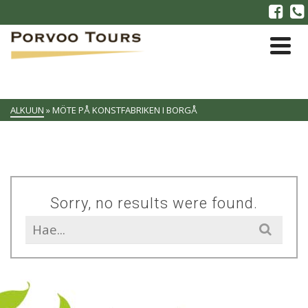
ALKUUN
»
MÖTE PÅ KONSTFABRIKEN I BORGÅ
Sorry, no results were found.
Search
for: