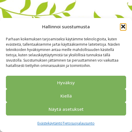
Hallinnoi suostumusta
Parhaan kokemuksen tarjoamiseksi käytämme teknologioita, kuten
evästeitä, tallentaaksemme ja/tai käyttääksemme laitetietoja. Näiden
tekniikoiden hyväksyminen antaa meille mahdollisuuden käsitellä
tietoja, kuten selauskäyttäytymistä tai yksilöllisiä tunnuksia tällä
sivustolla. Suostumuksen jättäminen tai peruuttaminen voi vaikuttaa
haitallisesti tiettyihin ominaisuuksiin ja toimintoihin.
Alkuun
Ryhmille
Kokous & Ohjelmat
Opastukset
Yhteistyökumppanit
Tarjouspyyntö
Anna palautetta
Hyväksy
Yhteystiedot
Tietosuojaseloste
© 2026 Porvoo Tours - matkanjärjestäjä / FPW
Kiellä
Näytä asetukset
Evästekäytäntö
Tietosuojalausunto