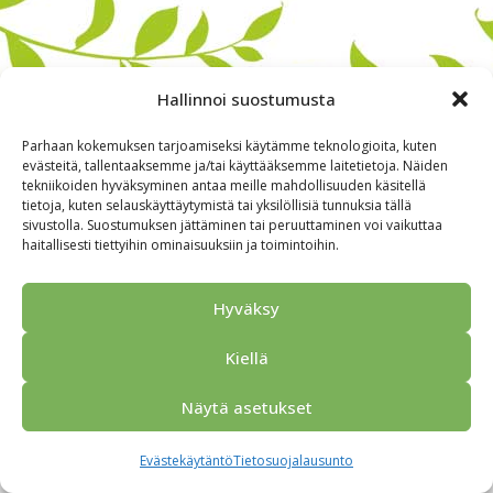
Hallinnoi suostumusta
Parhaan kokemuksen tarjoamiseksi käytämme teknologioita, kuten
evästeitä, tallentaaksemme ja/tai käyttääksemme laitetietoja. Näiden
tekniikoiden hyväksyminen antaa meille mahdollisuuden käsitellä
tietoja, kuten selauskäyttäytymistä tai yksilöllisiä tunnuksia tällä
sivustolla. Suostumuksen jättäminen tai peruuttaminen voi vaikuttaa
haitallisesti tiettyihin ominaisuuksiin ja toimintoihin.
Alkuun
Ryhmille
Kokous & Ohjelmat
Opastukset
Yhteistyökumppanit
Tarjouspyyntö
Anna palautetta
Hyväksy
Yhteystiedot
Tietosuojaseloste
© 2026 Porvoo Tours - matkanjärjestäjä / FPW
Kiellä
Näytä asetukset
Evästekäytäntö
Tietosuojalausunto