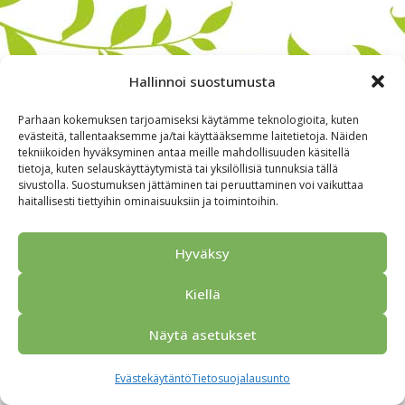
Hallinnoi suostumusta
Parhaan kokemuksen tarjoamiseksi käytämme teknologioita, kuten
evästeitä, tallentaaksemme ja/tai käyttääksemme laitetietoja. Näiden
tekniikoiden hyväksyminen antaa meille mahdollisuuden käsitellä
tietoja, kuten selauskäyttäytymistä tai yksilöllisiä tunnuksia tällä
sivustolla. Suostumuksen jättäminen tai peruuttaminen voi vaikuttaa
haitallisesti tiettyihin ominaisuuksiin ja toimintoihin.
Alkuun
Ryhmille
Kokous & Ohjelmat
Opastukset
Yhteistyökumppanit
Tarjouspyyntö
Anna palautetta
Hyväksy
Yhteystiedot
Tietosuojaseloste
© 2026 Porvoo Tours - matkanjärjestäjä / FPW
Kiellä
Näytä asetukset
Evästekäytäntö
Tietosuojalausunto