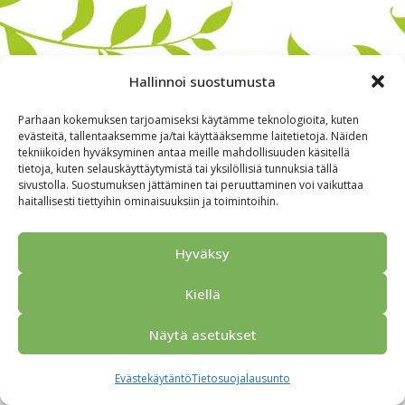
Hallinnoi suostumusta
Parhaan kokemuksen tarjoamiseksi käytämme teknologioita, kuten
evästeitä, tallentaaksemme ja/tai käyttääksemme laitetietoja. Näiden
tekniikoiden hyväksyminen antaa meille mahdollisuuden käsitellä
tietoja, kuten selauskäyttäytymistä tai yksilöllisiä tunnuksia tällä
sivustolla. Suostumuksen jättäminen tai peruuttaminen voi vaikuttaa
haitallisesti tiettyihin ominaisuuksiin ja toimintoihin.
Alkuun
Ryhmille
Kokous & Ohjelmat
Opastukset
Yhteistyökumppanit
Tarjouspyyntö
Anna palautetta
Hyväksy
Yhteystiedot
Tietosuojaseloste
© 2026 Porvoo Tours - matkanjärjestäjä / FPW
Kiellä
Näytä asetukset
Evästekäytäntö
Tietosuojalausunto