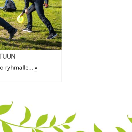
LTUUN
oko ryhmälle…
»