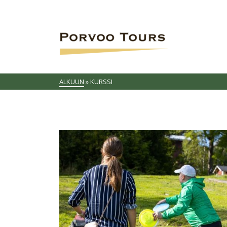
ALKUUN
»
KURSSI