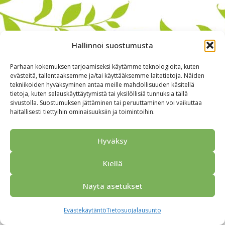
Hallinnoi suostumusta
Parhaan kokemuksen tarjoamiseksi käytämme teknologioita, kuten
evästeitä, tallentaaksemme ja/tai käyttääksemme laitetietoja. Näiden
tekniikoiden hyväksyminen antaa meille mahdollisuuden käsitellä
tietoja, kuten selauskäyttäytymistä tai yksilöllisiä tunnuksia tällä
sivustolla. Suostumuksen jättäminen tai peruuttaminen voi vaikuttaa
haitallisesti tiettyihin ominaisuuksiin ja toimintoihin.
Alkuun
Ryhmille
Kokous & Ohjelmat
Opastukset
Yhteistyökumppanit
Tarjouspyyntö
Anna palautetta
Hyväksy
Yhteystiedot
Tietosuojaseloste
© 2026 Porvoo Tours - matkanjärjestäjä / FPW
Kiellä
Näytä asetukset
Evästekäytäntö
Tietosuojalausunto