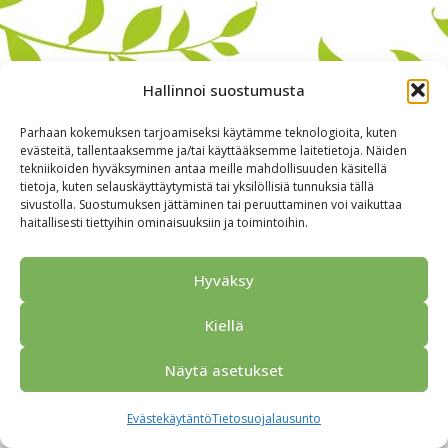
Hallinnoi suostumusta
Parhaan kokemuksen tarjoamiseksi käytämme teknologioita, kuten
evästeitä, tallentaaksemme ja/tai käyttääksemme laitetietoja. Näiden
tekniikoiden hyväksyminen antaa meille mahdollisuuden käsitellä
tietoja, kuten selauskäyttäytymistä tai yksilöllisiä tunnuksia tällä
sivustolla. Suostumuksen jättäminen tai peruuttaminen voi vaikuttaa
haitallisesti tiettyihin ominaisuuksiin ja toimintoihin.
Alkuun
Ryhmille
Kokous & Ohjelmat
Opastukset
Yhteistyökumppanit
Tarjouspyyntö
Anna palautetta
Hyväksy
Yhteystiedot
Tietosuojaseloste
© 2026 Porvoo Tours - matkanjärjestäjä / FPW
Kiellä
Näytä asetukset
Evästekäytäntö
Tietosuojalausunto