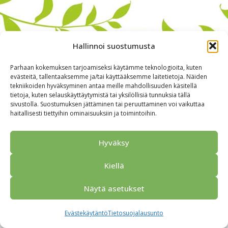
Hallinnoi suostumusta
Parhaan kokemuksen tarjoamiseksi käytämme teknologioita, kuten
evästeitä, tallentaaksemme ja/tai käyttääksemme laitetietoja. Näiden
tekniikoiden hyväksyminen antaa meille mahdollisuuden käsitellä
tietoja, kuten selauskäyttäytymistä tai yksilöllisiä tunnuksia tällä
sivustolla. Suostumuksen jättäminen tai peruuttaminen voi vaikuttaa
haitallisesti tiettyihin ominaisuuksiin ja toimintoihin.
Alkuun
Ryhmille
Kokous & Ohjelmat
Opastukset
Yhteistyökumppanit
Tarjouspyyntö
Anna palautetta
Hyväksy
Yhteystiedot
Tietosuojaseloste
© 2026 Porvoo Tours - matkanjärjestäjä / FPW
Kiellä
Näytä asetukset
Evästekäytäntö
Tietosuojalausunto