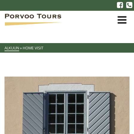
ALKUUN
»
HOME VISIT