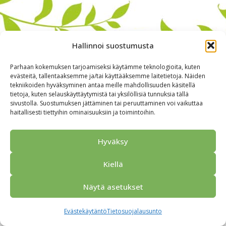
Hallinnoi suostumusta
Parhaan kokemuksen tarjoamiseksi käytämme teknologioita, kuten
evästeitä, tallentaaksemme ja/tai käyttääksemme laitetietoja. Näiden
tekniikoiden hyväksyminen antaa meille mahdollisuuden käsitellä
tietoja, kuten selauskäyttäytymistä tai yksilöllisiä tunnuksia tällä
sivustolla. Suostumuksen jättäminen tai peruuttaminen voi vaikuttaa
haitallisesti tiettyihin ominaisuuksiin ja toimintoihin.
Alkuun
Ryhmille
Kokous & Ohjelmat
Opastukset
Yhteistyökumppanit
Tarjouspyyntö
Anna palautetta
Hyväksy
Yhteystiedot
Tietosuojaseloste
© 2026 Porvoo Tours - matkanjärjestäjä / FPW
Kiellä
Näytä asetukset
Evästekäytäntö
Tietosuojalausunto