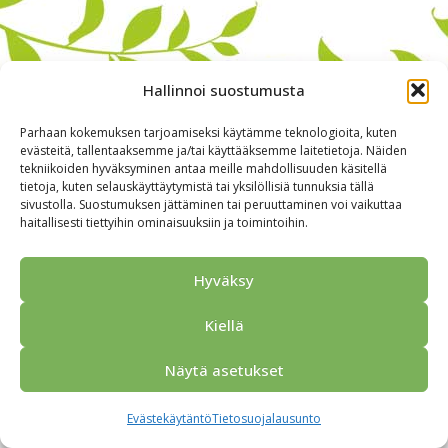
Hallinnoi suostumusta
Parhaan kokemuksen tarjoamiseksi käytämme teknologioita, kuten
evästeitä, tallentaaksemme ja/tai käyttääksemme laitetietoja. Näiden
tekniikoiden hyväksyminen antaa meille mahdollisuuden käsitellä
tietoja, kuten selauskäyttäytymistä tai yksilöllisiä tunnuksia tällä
sivustolla. Suostumuksen jättäminen tai peruuttaminen voi vaikuttaa
haitallisesti tiettyihin ominaisuuksiin ja toimintoihin.
Alkuun
Ryhmille
Kokous & Ohjelmat
Opastukset
Yhteistyökumppanit
Tarjouspyyntö
Anna palautetta
Hyväksy
Yhteystiedot
Tietosuojaseloste
© 2026 Porvoo Tours - matkanjärjestäjä / FPW
Kiellä
Näytä asetukset
Evästekäytäntö
Tietosuojalausunto