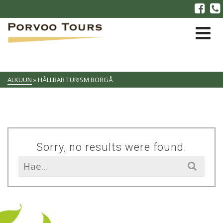
ALKUUN
»
HÅLLBAR TURISM BORGÅ
Sorry, no results were found.
Search
for: