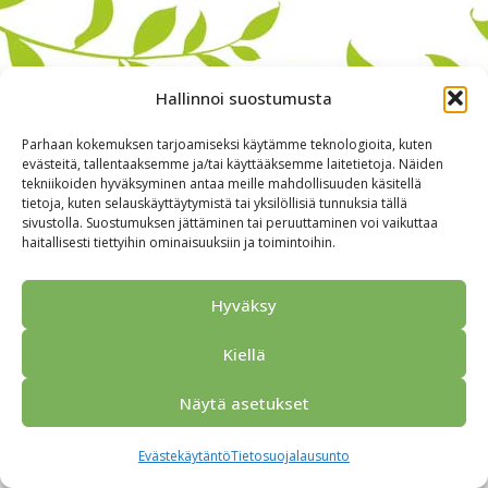
Hallinnoi suostumusta
Parhaan kokemuksen tarjoamiseksi käytämme teknologioita, kuten
evästeitä, tallentaaksemme ja/tai käyttääksemme laitetietoja. Näiden
tekniikoiden hyväksyminen antaa meille mahdollisuuden käsitellä
tietoja, kuten selauskäyttäytymistä tai yksilöllisiä tunnuksia tällä
sivustolla. Suostumuksen jättäminen tai peruuttaminen voi vaikuttaa
haitallisesti tiettyihin ominaisuuksiin ja toimintoihin.
Alkuun
Ryhmille
Kokous & Ohjelmat
Opastukset
Yhteistyökumppanit
Tarjouspyyntö
Anna palautetta
Hyväksy
Yhteystiedot
Tietosuojaseloste
© 2026 Porvoo Tours - matkanjärjestäjä / FPW
Kiellä
Näytä asetukset
Evästekäytäntö
Tietosuojalausunto