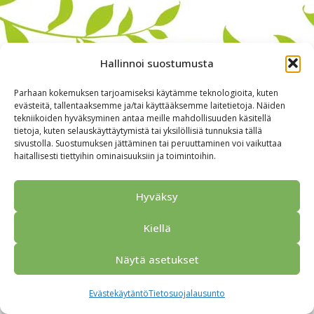
Hallinnoi suostumusta
Parhaan kokemuksen tarjoamiseksi käytämme teknologioita, kuten
evästeitä, tallentaaksemme ja/tai käyttääksemme laitetietoja. Näiden
tekniikoiden hyväksyminen antaa meille mahdollisuuden käsitellä
tietoja, kuten selauskäyttäytymistä tai yksilöllisiä tunnuksia tällä
sivustolla. Suostumuksen jättäminen tai peruuttaminen voi vaikuttaa
haitallisesti tiettyihin ominaisuuksiin ja toimintoihin.
Alkuun
Ryhmille
Kokous & Ohjelmat
Opastukset
Yhteistyökumppanit
Tarjouspyyntö
Anna palautetta
Hyväksy
Yhteystiedot
Tietosuojaseloste
© 2026 Porvoo Tours - matkanjärjestäjä / FPW
Kiellä
Näytä asetukset
Evästekäytäntö
Tietosuojalausunto