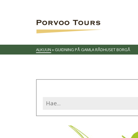
ALKUUN
»
GUIDNING PÅ GAMLA RÅDHUSET BORGÅ
Search
for: