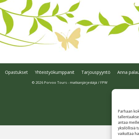
Opastukset
Yhteistyökumppanit
Tarjouspyyntö
Anna palau
© 2026 Porvoo Tours - matkanjärjestäjä / FPW
Parhaan kok
tallentaaks
antaa meille
yksilöllisiä
vaikuttaa hai