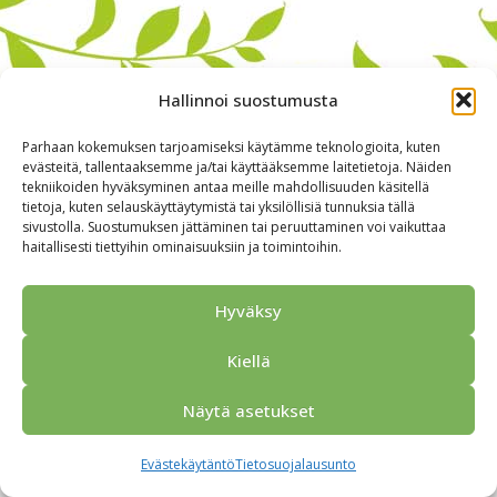
Hallinnoi suostumusta
Parhaan kokemuksen tarjoamiseksi käytämme teknologioita, kuten
evästeitä, tallentaaksemme ja/tai käyttääksemme laitetietoja. Näiden
tekniikoiden hyväksyminen antaa meille mahdollisuuden käsitellä
tietoja, kuten selauskäyttäytymistä tai yksilöllisiä tunnuksia tällä
sivustolla. Suostumuksen jättäminen tai peruuttaminen voi vaikuttaa
haitallisesti tiettyihin ominaisuuksiin ja toimintoihin.
Alkuun
Ryhmille
Kokous & Ohjelmat
Opastukset
Yhteistyökumppanit
Tarjouspyyntö
Anna palautetta
Hyväksy
Yhteystiedot
Tietosuojaseloste
© 2026 Porvoo Tours - matkanjärjestäjä / FPW
Kiellä
Näytä asetukset
Evästekäytäntö
Tietosuojalausunto