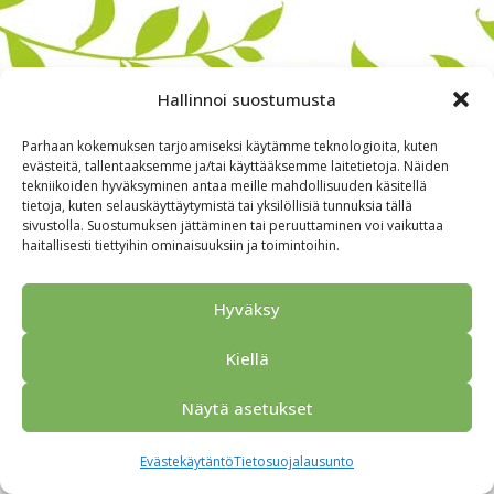
Hallinnoi suostumusta
Parhaan kokemuksen tarjoamiseksi käytämme teknologioita, kuten
evästeitä, tallentaaksemme ja/tai käyttääksemme laitetietoja. Näiden
tekniikoiden hyväksyminen antaa meille mahdollisuuden käsitellä
tietoja, kuten selauskäyttäytymistä tai yksilöllisiä tunnuksia tällä
sivustolla. Suostumuksen jättäminen tai peruuttaminen voi vaikuttaa
haitallisesti tiettyihin ominaisuuksiin ja toimintoihin.
Alkuun
Ryhmille
Kokous & Ohjelmat
Opastukset
Yhteistyökumppanit
Tarjouspyyntö
Anna palautetta
Hyväksy
Yhteystiedot
Tietosuojaseloste
© 2026 Porvoo Tours - matkanjärjestäjä / FPW
Kiellä
Näytä asetukset
Evästekäytäntö
Tietosuojalausunto