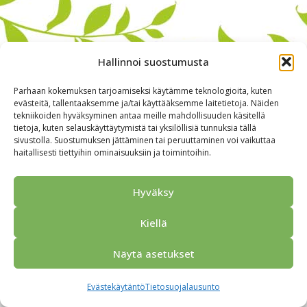
Hallinnoi suostumusta
Parhaan kokemuksen tarjoamiseksi käytämme teknologioita, kuten
evästeitä, tallentaaksemme ja/tai käyttääksemme laitetietoja. Näiden
tekniikoiden hyväksyminen antaa meille mahdollisuuden käsitellä
tietoja, kuten selauskäyttäytymistä tai yksilöllisiä tunnuksia tällä
sivustolla. Suostumuksen jättäminen tai peruuttaminen voi vaikuttaa
haitallisesti tiettyihin ominaisuuksiin ja toimintoihin.
Alkuun
Ryhmille
Kokous & Ohjelmat
Opastukset
Yhteistyökumppanit
Tarjouspyyntö
Anna palautetta
Hyväksy
Yhteystiedot
Tietosuojaseloste
© 2026 Porvoo Tours - matkanjärjestäjä / FPW
Kiellä
Näytä asetukset
Evästekäytäntö
Tietosuojalausunto