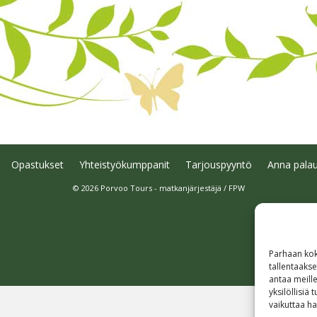
Opastukset
Yhteistyökumppanit
Tarjouspyyntö
Anna palau
© 2026 Porvoo Tours - matkanjärjestäjä / FPW
Parhaan kok
tallentaaks
antaa meille
yksilöllisiä
vaikuttaa hai