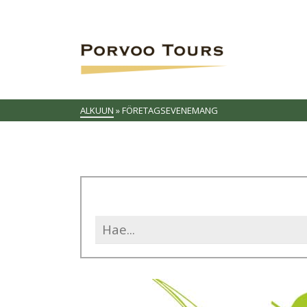
ALKUUN
»
FÖRETAGSEVENEMANG
Search
for: